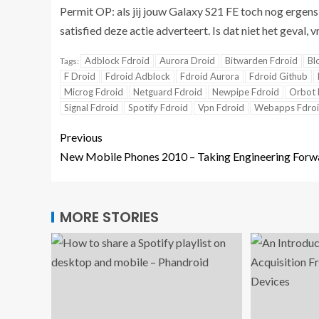
Permit OP: als jij jouw Galaxy S21 FE toch nog ergens
satisfied deze actie adverteert. Is dat niet het geval,
Adblock Fdroid
Aurora Droid
Bitwarden Fdroid
Bl
Tags:
F Droid
Fdroid Adblock
Fdroid Aurora
Fdroid Github
Microg Fdroid
Netguard Fdroid
Newpipe Fdroid
Orbot 
Signal Fdroid
Spotify Fdroid
Vpn Fdroid
Webapps Fdro
Previous
New Mobile Phones 2010 – Taking Engineering Forw
MORE STORIES