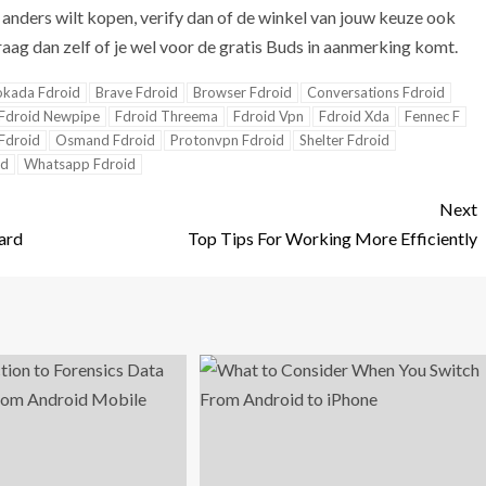
 anders wilt kopen, verify dan of de winkel van jouw keuze ook
 vraag dan zelf of je wel voor de gratis Buds in aanmerking komt.
okada Fdroid
Brave Fdroid
Browser Fdroid
Conversations Fdroid
Fdroid Newpipe
Fdroid Threema
Fdroid Vpn
Fdroid Xda
Fennec F
Fdroid
Osmand Fdroid
Protonvpn Fdroid
Shelter Fdroid
id
Whatsapp Fdroid
Next
ard
Top Tips For Working More Efficiently