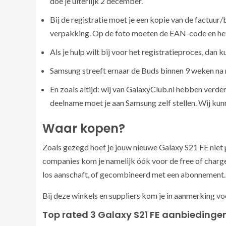
doe je uiterlijk 2 december.
Bij de registratie moet je een kopie van de factuur
verpakking. Op de foto moeten de EAN-code en het
Als je hulp wilt bij voor het registratieproces, dan 
Samsung streeft ernaar de Buds binnen 9 weken na re
En zoals altijd: wij van GalaxyClub.nl hebben verde
deelname moet je aan Samsung zelf stellen. Wij k
Waar kopen?
Zoals gezegd hoef je jouw nieuwe Galaxy S21 FE niet pe
companies kom je namelijk óók voor de free of charge 
los aanschaft, of gecombineerd met een abonnement.
Bij deze winkels en suppliers kom je in aanmerking v
Top rated 3 Galaxy S21 FE aanbiedingen