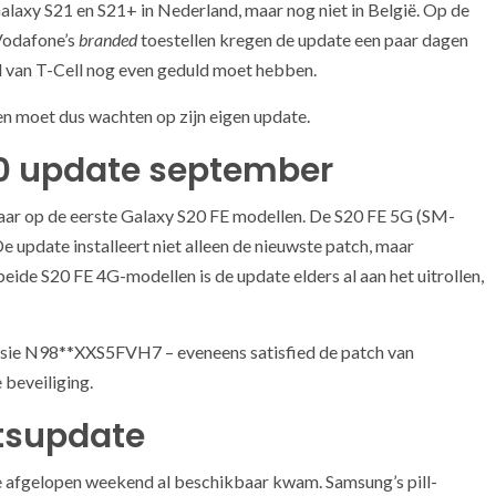
laxy S21 en S21+ in Nederland, maar nog niet in België. Op de
Vodafone’s
branded
toestellen kregen de update een paar dagen
van T-Cell nog even geduld moet hebben.
 en moet dus wachten op zijn eigen update.
20 update september
aar op de eerste Galaxy S20 FE modellen. De S20 FE 5G (SM-
pdate installeert niet alleen de nieuwste patch, maar
eide S20 FE 4G-modellen is de update elders al aan het uitrollen,
rsie N98**XXS5FVH7 – eveneens satisfied de patch van
beveiliging.
itsupdate
ie afgelopen weekend al beschikbaar kwam. Samsung’s pill-