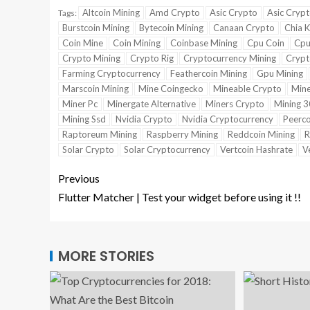
Altcoin Mining
Amd Crypto
Asic Crypto
Asic Cryp
Tags:
Burstcoin Mining
Bytecoin Mining
Canaan Crypto
Chia 
Coin Mine
Coin Mining
Coinbase Mining
Cpu Coin
Cpu
Crypto Mining
Crypto Rig
Cryptocurrency Mining
Crypt
Farming Cryptocurrency
Feathercoin Mining
Gpu Mining
Marscoin Mining
Mine Coingecko
Mineable Crypto
Mine
Miner Pc
Minergate Alternative
Miners Crypto
Mining 
Mining Ssd
Nvidia Crypto
Nvidia Cryptocurrency
Peerco
Raptoreum Mining
Raspberry Mining
Reddcoin Mining
R
Solar Crypto
Solar Cryptocurrency
Vertcoin Hashrate
V
Previous
Flutter Matcher | Test your widget before using it !!
MORE STORIES