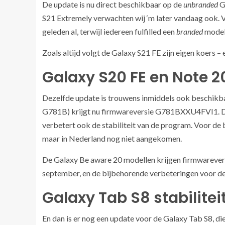
De update is nu direct beschikbaar op de
unbranded
Ga
S21 Extremely verwachten wij ‘m later vandaag ook. 
geleden al, terwijl iedereen fulfilled een
branded
model 
Zoals altijd volgt de Galaxy S21 FE zijn eigen koers –
Galaxy S20 FE en Note 
Dezelfde update is trouwens inmiddels ook beschikb
G781B) krijgt nu firmwareversie G781BXXU4FVI1. De u
verbetert ook de stabiliteit van de program. Voor de b
maar in Nederland nog niet aangekomen.
De Galaxy Be aware 20 modellen krijgen firmwareve
september, en de bijbehorende verbeteringen voor de 
Galaxy Tab S8 stabilite
En dan is er nog een update voor de Galaxy Tab S8, d