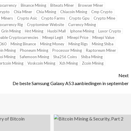
tocurrency
Binance Mining
Bitwats Miner
Browser Miner
Krypto
Chia Miner
Chia Mining
Chiacoin Mining
Cmp Crypto
 Miners
Crypto Asic
Crypto Farms
Crypto Gpu
Crypto Mine
ocurrency Rig
Cryptominer Website
Currency Mining
Grin Mining
Hnt Mining
Huobi Mall
Iphone Mining
Luxor Crypto
able Cryptocurrencies
Minepi Legit
Minepi Price
Minepi Value
3060
Mining Binance
Mining Money
Mining Rigs
Mining Shiba
in Mining
Phoneum Mining
Processor Mining
Raptoreum Miner
oi Mining
Safemoon Mining
Sha256 Coins
Shiba Mining
ertcoin Mining
Voskcoin Mining
Xch Mining
Zcoin Mining
Next
De beste Samsung Galaxy A53 aanbiedingen in september